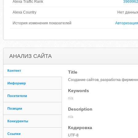
Alexa Traffic Rank
396996
Alexa Country
Нет данны
История изменения показателей
Авторизаци
АНАЛИЗ САЙТА
Контент
Title
Создание сайтов, разработка фирменн
Информер
Keywords
Посетители
n/a
Позиции
Description
n/a
Конкуренты
Кодировка
Ссылки
UTF-8