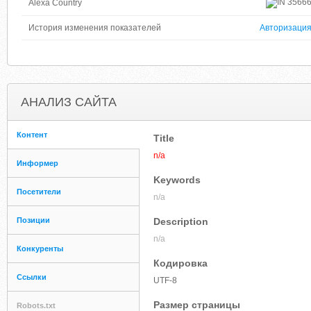
3566
Alexa Country
История изменения показателей
Авторизаци
АНАЛИЗ САЙТА
Контент
Title
n/a
Информер
Keywords
Посетители
n/a
Позиции
Description
n/a
Конкуренты
Кодировка
Ссылки
UTF-8
Размер страницы
Robots.txt