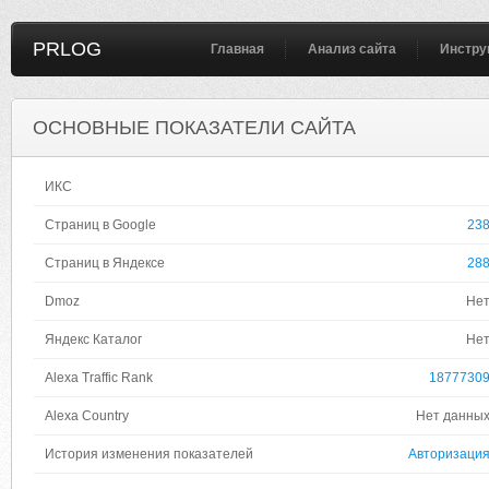
PRLOG
Главная
Анализ сайта
Инстру
ОСНОВНЫЕ ПОКАЗАТЕЛИ САЙТА
ИКС
Страниц в Google
23
Страниц в Яндексе
28
Dmoz
Не
Яндекс Каталог
Не
Alexa Traffic Rank
1877730
Alexa Country
Нет данны
История изменения показателей
Авторизаци