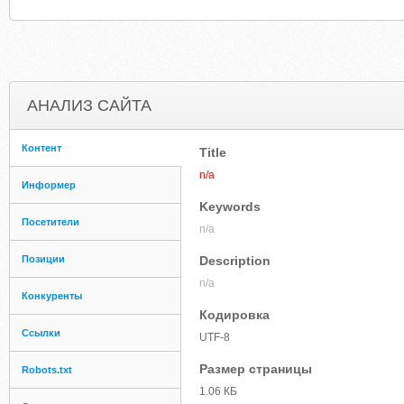
АНАЛИЗ САЙТА
Контент
Title
n/a
Информер
Keywords
Посетители
n/a
Позиции
Description
n/a
Конкуренты
Кодировка
Ссылки
UTF-8
Размер страницы
Robots.txt
1.06 КБ