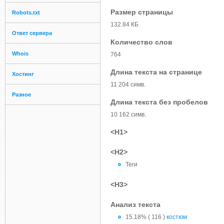
Размер страницы
Robots.txt
132.84 КБ
Ответ сервера
Количество слов
Whois
764
Длина текста на странице
Хостинг
11 204 симв.
Разное
Длина текста без пробелов
10 162 симв.
<H1>
<H2>
Теги
<H3>
Анализ текста
15.18% ( 116 )
костюм