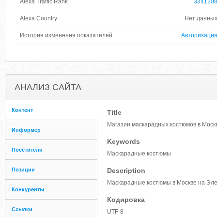
Alexa Traffic Rank
334120
Alexa Country
Нет данны
История изменения показателей
Авторизаци
АНАЛИЗ САЙТА
Контент
Title
Магазин маскарадных костюмов в Моск
Информер
Keywords
Посетители
Маскарадные костюмы
Позиции
Description
Маскарадные костюмы в Москве на Элек
Конкуренты
Кодировка
Ссылки
UTF-8