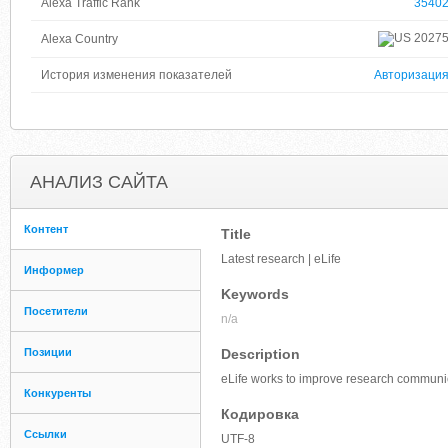
Alexa Traffic Rank
3540
2027
Alexa Country
История изменения показателей
Авторизаци
АНАЛИЗ САЙТА
Контент
Title
Latest research | eLife
Информер
Keywords
Посетители
n/a
Позиции
Description
eLife works to improve research communi
Конкуренты
Кодировка
Ссылки
UTF-8