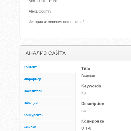
Alexa Traffic Rank
Alexa Country
История изменения показателей
АНАЛИЗ САЙТА
Контент
Title
Главная
Информер
Keywords
Посетители
n/a
Позиции
Description
n/a
Конкуренты
Кодировка
Ссылки
UTF-8