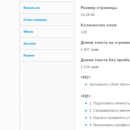
Размер страницы
Robots.txt
16.28 КБ
Ответ сервера
Количество слов
Whois
136
Длина текста на страни
Хостинг
2 407 симв.
Разное
Длина текста без проб
2 224 симв.
<H1>
Автошкола «Элит-Авто
<H2>
1. Подготовить личност
2. Сформировать умени
3. Научить применять с
4. Реализовать професс