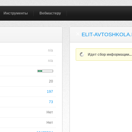
Инструменты
Вебмастеру
ELIT-AVTOSHKOLA
n/a
Идет сбор информации..
n/a
20
197
73
Нет
Нет