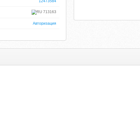
12473584
713163
Авторизация