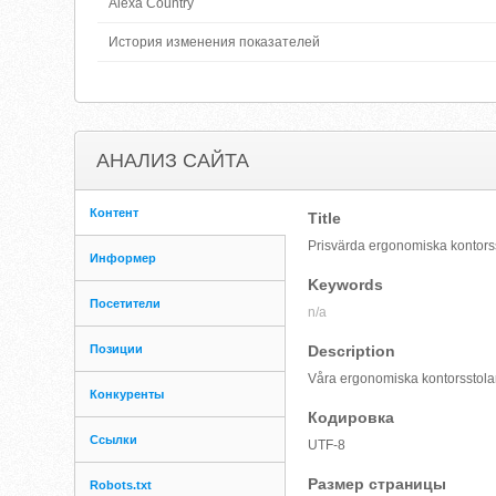
Alexa Country
История изменения показателей
АНАЛИЗ САЙТА
Контент
Title
Prisvärda ergonomiska kontorsst
Информер
Keywords
Посетители
n/a
Позиции
Description
Våra ergonomiska kontorsstolar 
Конкуренты
Кодировка
Ссылки
UTF-8
Размер страницы
Robots.txt