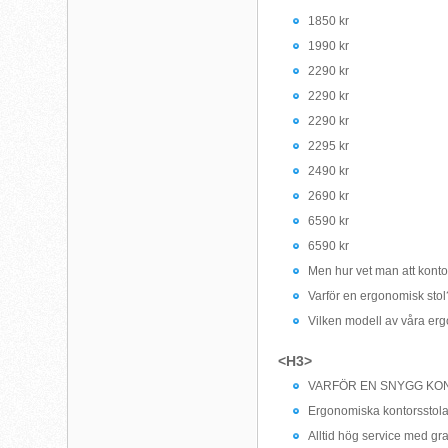
1850 kr
1990 kr
2290 kr
2290 kr
2290 kr
2295 kr
2490 kr
2690 kr
6590 kr
6590 kr
Men hur vet man att kont
Varför en ergonomisk stol
Vilken modell av våra erg
<H3>
VARFÖR EN SNYGG KO
Ergonomiska kontorsstolar
Alltid hög service med gra