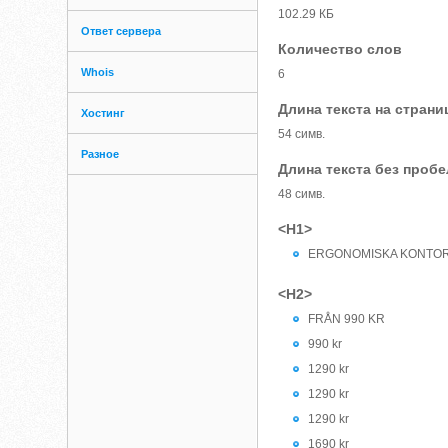
102.29 КБ
Ответ сервера
Количество слов
Whois
6
Длина текста на страни
Хостинг
54 симв.
Разное
Длина текста без проб
48 симв.
<H1>
ERGONOMISKA KONTO
<H2>
FRÅN 990 KR
990 kr
1290 kr
1290 kr
1290 kr
1690 kr