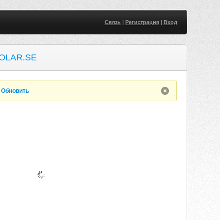
Связь
|
Регистрация
|
Вход
OLAR.SE
.
Обновить