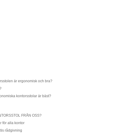
orsstolen är ergonomisk och bra?
?
onomiska kontorsstolar är bäst?
NTORSSTOL FRÅN OSS?
 för alla kontor
tis rådgivning