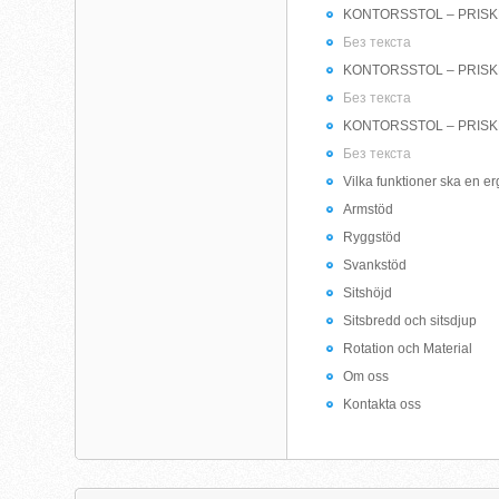
KONTORSSTOL – PRISKLA
Без текста
KONTORSSTOL – PRISKLA
Без текста
KONTORSSTOL – PRISKLA
Без текста
Vilka funktioner ska en e
Armstöd
Ryggstöd
Svankstöd
Sitshöjd
Sitsbredd och sitsdjup
Rotation och Material
Om oss
Kontakta oss