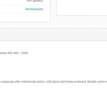
Нет данных
Авторизация
olar från 990:- | Elite
anpassas efter individuella behov. Välj bland vårt breda sortiment. Beställ online i