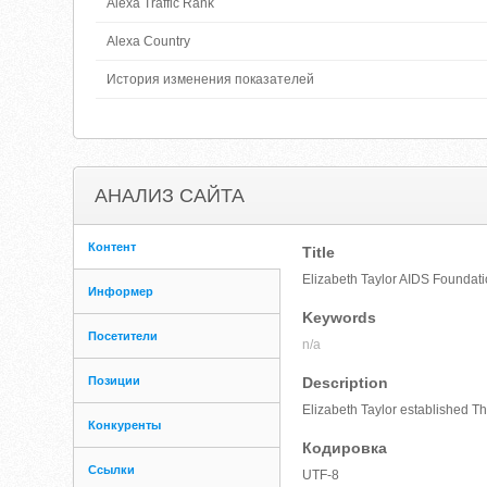
Alexa Traffic Rank
Alexa Country
История изменения показателей
АНАЛИЗ САЙТА
Контент
Title
Elizabeth Taylor AIDS Foundat
Информер
Keywords
Посетители
n/a
Позиции
Description
Elizabeth Taylor established T
Конкуренты
Кодировка
Ссылки
UTF-8