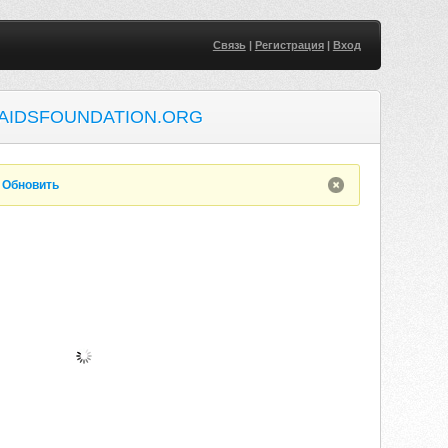
Связь
|
Регистрация
|
Вход
AIDSFOUNDATION.ORG
.
Обновить