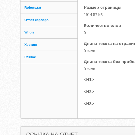
Размер страницы
Robots.txt
1914.57 КБ
Ответ сервера
Количество слов
Whois
0
Длина текста на страни
Хостинг
0 симв.
Разное
Длина текста без проб
0 симв.
<H1>
<H2>
<H3>
ССЫЛКА НА ОТЧЕТ