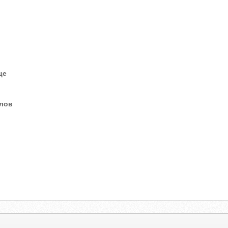
це
елов