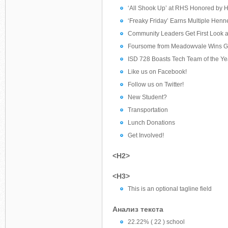
‘All Shook Up’ at RHS Honored by H
‘Freaky Friday’ Earns Multiple Hen
Community Leaders Get First Look a
Foursome from Meadowvale Wins G
ISD 728 Boasts Tech Team of the Ye
Like us on Facebook!
Follow us on Twitter!
New Student?
Transportation
Lunch Donations
Get Involved!
<H2>
<H3>
This is an optional tagline field
Анализ текста
22.22% ( 22 ) school