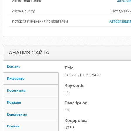
Alexa Traffic Rank
397012
Alexa Country
Нет данны
История изменения показателей
Авторизаци
АНАЛИЗ САЙТА
Контент
Title
ISD 728 / HOMEPAGE
Информер
Keywords
Посетители
n/a
Позиции
Description
n/a
Конкуренты
Кодировка
Ссылки
UTF-8