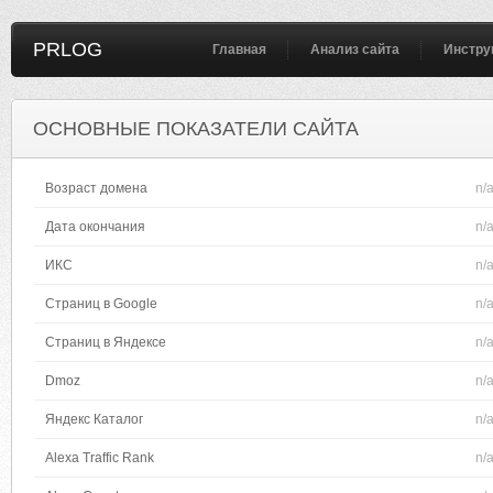
PRLOG
Главная
Анализ сайта
Инстру
ОСНОВНЫЕ ПОКАЗАТЕЛИ САЙТА
Возраст домена
n/
Дата окончания
n/
ИКС
n/
Страниц в Google
n/
Страниц в Яндексе
n/
Dmoz
n/
Яндекс Каталог
n/
Alexa Traffic Rank
n/