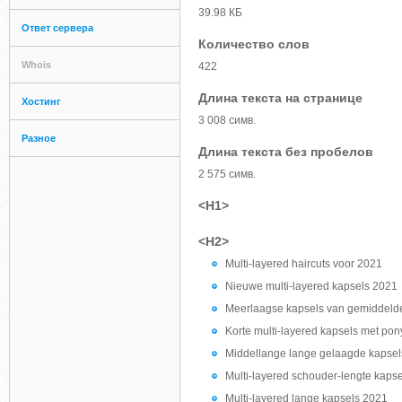
39.98 КБ
Ответ сервера
Количество слов
Whois
422
Длина текста на странице
Хостинг
3 008 симв.
Разное
Длина текста без пробелов
2 575 симв.
<H1>
<H2>
Multi-layered haircuts voor 2021
Nieuwe multi-layered kapsels 2021
Meerlaagse kapsels van gemiddeld
Korte multi-layered kapsels met po
Middellange lange gelaagde kapse
Multi-layered schouder-lengte kaps
Multi-layered lange kapsels 2021