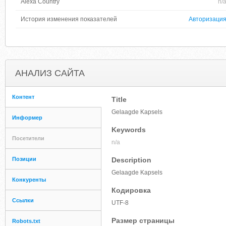
Alexa Country
n/
История изменения показателей
Авторизаци
АНАЛИЗ САЙТА
Контент
Title
Gelaagde Kapsels
Информер
Keywords
Посетители
n/a
Позиции
Description
Gelaagde Kapsels
Конкуренты
Кодировка
Ссылки
UTF-8
Размер страницы
Robots.txt