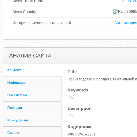
Alexa Traffic Rank
839812
53099
Alexa Country
История изменения показателей
Авторизаци
АНАЛИЗ САЙТА
Контент
Title
Производство и продажа текстильной 
Информер
Keywords
Посетители
n/a
Позиции
Description
n/a
Конкуренты
Кодировка
Ссылки
WINDOWS-1251