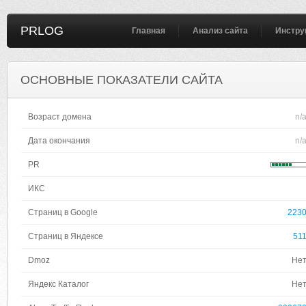
PRLOG
Главная
Анализ сайта
Инстру
ОСНОВНЫЕ ПОКАЗАТЕЛИ САЙТА
Возраст домена
n/
Дата окончания
n/
PR
ИКС
Страниц в Google
223
Страниц в Яндексе
51
Dmoz
Не
Яндекс Каталог
Не