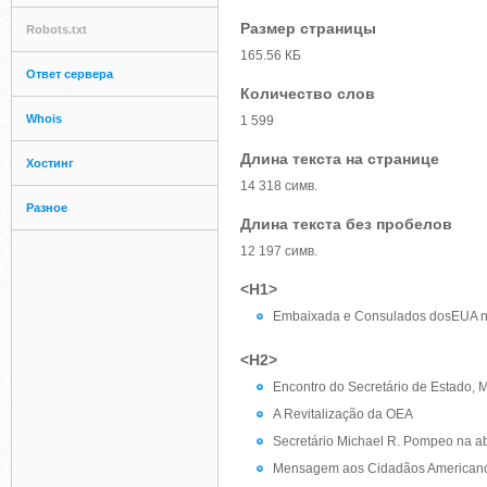
Размер страницы
Robots.txt
165.56 КБ
Ответ сервера
Количество слов
Whois
1 599
Длина текста на странице
Хостинг
14 318 симв.
Разное
Длина текста без пробелов
12 197 симв.
<H1>
Embaixada e Consulados dosEUA no
<H2>
Encontro do Secretário de Estado, 
A Revitalização da OEA
Secretário Michael R. Pompeo na abe
Mensagem aos Cidadãos Americano