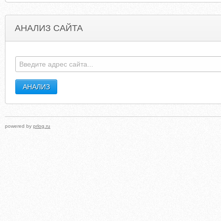
АНАЛИЗ САЙТА
GREENAPPLENC.BLOGSPOT.CA
STAMAS
powered by
prlog.ru