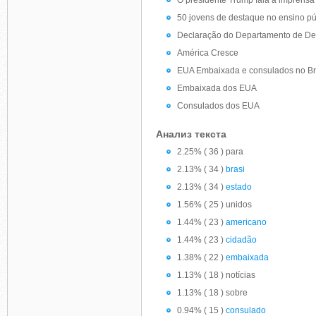
O presidente Trump fala à imprensa 
50 jovens de destaque no ensino pú
Declaração do Departamento de Def
América Cresce
EUA Embaixada e consulados no Br
Embaixada dos EUA
Consulados dos EUA
Анализ текста
2.25% ( 36 ) para
2.13% ( 34 )
brasi
2.13% ( 34 )
estado
1.56% ( 25 ) unidos
1.44% ( 23 )
americano
1.44% ( 23 )
cidadão
1.38% ( 22 )
embaixada
1.13% ( 18 ) notícias
1.13% ( 18 ) sobre
0.94% ( 15 )
consulado