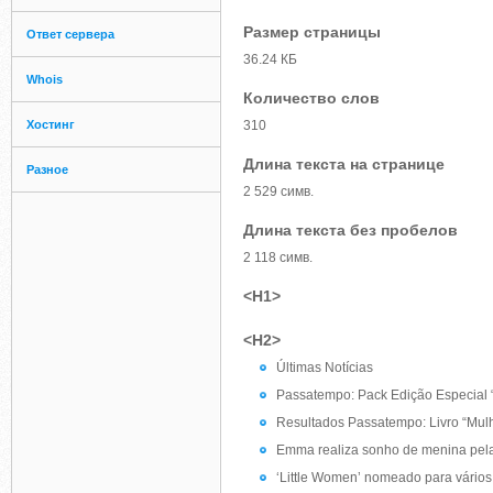
Размер страницы
Ответ сервера
36.24 КБ
Whois
Количество слов
Хостинг
310
Длина текста на странице
Разное
2 529 симв.
Длина текста без пробелов
2 118 симв.
<H1>
<H2>
Últimas Notícias
Passatempo: Pack Edição Especial “
Resultados Passatempo: Livro “Mulh
Emma realiza sonho de menina pel
‘Little Women’ nomeado para vários