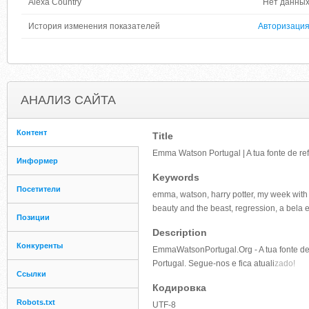
Alexa Country
Нет данны
История изменения показателей
Авторизаци
АНАЛИЗ САЙТА
Контент
Title
Emma Watson Portugal | A tua fonte de re
Информер
Keywords
Посетители
emma, watson, harry potter, my week with m
beauty and the beast, regression, a bela e
Позиции
Description
Конкуренты
EmmaWatsonPortugal.Org - A tua fonte d
Portugal. Segue-nos e fica atuali
zado!
Ссылки
Кодировка
Robots.txt
UTF-8