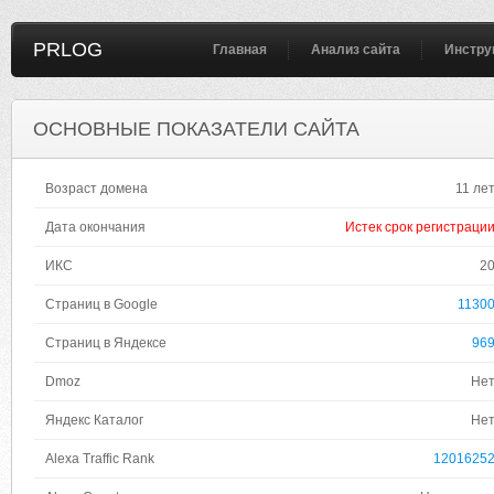
PRLOG
Главная
Анализ сайта
Инстру
ОСНОВНЫЕ ПОКАЗАТЕЛИ САЙТА
Возраст домена
11 ле
Дата окончания
Истек срок регистраци
ИКС
2
Страниц в Google
1130
Страниц в Яндексе
96
Dmoz
Не
Яндекс Каталог
Не
Alexa Traffic Rank
1201625