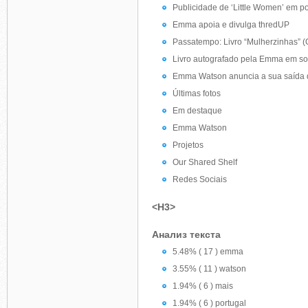
Publicidade de ‘Little Women’ em p
Emma apoia e divulga thredUP
Passatempo: Livro “Mulherzinhas” (
Livro autografado pela Emma em so
Emma Watson anuncia a sua saída 
Últimas fotos
Em destaque
Emma Watson
Projetos
Our Shared Shelf
Redes Sociais
<H3>
Анализ текста
5.48% ( 17 ) emma
3.55% ( 11 ) watson
1.94% ( 6 ) mais
1.94% ( 6 ) portugal