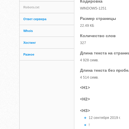
Кодировка
Robots.txt
WINDOWS-1251
Размер страницы
Ответ сервера
22.49 КБ
Whois
Количество слов
Хостинг
327
Длина текста на страни
Разное
4 928 симв.
Длина текста без проб
4 514 симв.
<H1>
<H2>
<H3>
12 сентября 2019 г.
!