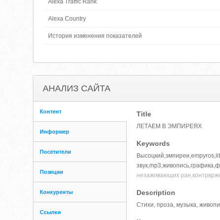
Alexa Traffic Rank
Alexa Country
История изменения показателей
АНАЛИЗ САЙТА
Контент
Title
ЛЕТАЕМ В ЭМПИРЕЯХ
Информер
Keywords
Посетители
Высоцкий,эмпиреи,empyros,lit
звук,mp3,живопись,графика,фо
Позиции
незаживающих ран,контрвр
Description
Конкуренты
Стихи, проза, музыка, живопи
Ссылки