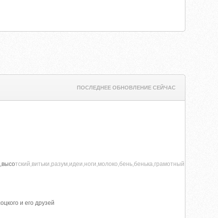
ПОСЛЕДНЕЕ ОБНОВЛЕНИЕ СЕЙЧАС
i,высо
тский,витьки,разум,идеи,ноги,молоко,бень,бенька,грамотный,онр,оркест
оцкого и его друзей