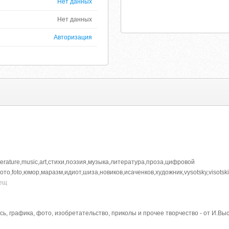
Нет данных
Нет данных
Авторизация
erature,music,art,стихи,поэзия,музыка,литература,проза,цифровой
то,foto,юмор,маразм,идиот,шиза,новиков,исаченков,художник,vysotsky,visotsk
жещ
сь, графика, фото, изобретательство, приколы и прочее творчество - от И.Выс