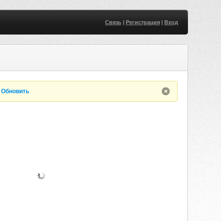
Связь
|
Регистрация
|
Вход
.
Обновить