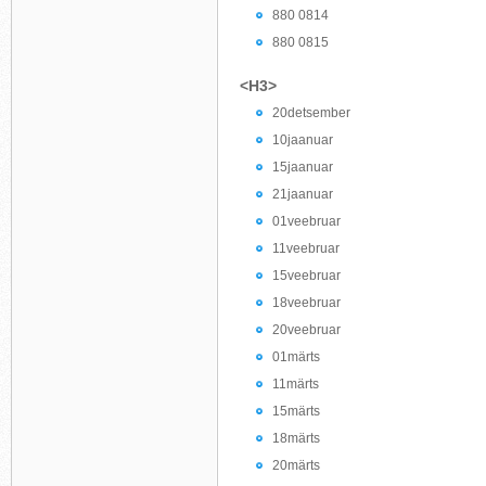
880 0814
880 0815
<H3>
20detsember
10jaanuar
15jaanuar
21jaanuar
01veebruar
11veebruar
15veebruar
18veebruar
20veebruar
01märts
11märts
15märts
18märts
20märts