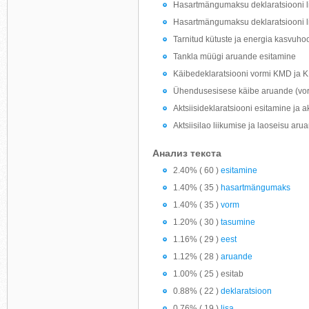
Hasartmängumaksu deklaratsiooni l
Hasartmängumaksu deklaratsiooni li
Tarnitud kütuste ja energia kasvuho
Tankla müügi aruande esitamine
Käibedeklaratsiooni vormi KMD ja 
Ühendusesisese käibe aruande (vo
Aktsiisideklaratsiooni esitamine ja 
Aktsiisilao liikumise ja laoseisu ar
Анализ текста
2.40% ( 60 )
esitamine
1.40% ( 35 )
hasartmängumaks
1.40% ( 35 )
vorm
1.20% ( 30 )
tasumine
1.16% ( 29 )
eest
1.12% ( 28 )
aruande
1.00% ( 25 ) esitab
0.88% ( 22 )
deklaratsioon
0.76% ( 19 )
lisa