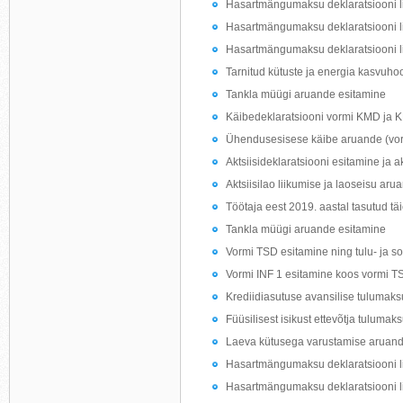
Hasartmängumaksu deklaratsiooni l
Hasartmängumaksu deklaratsiooni l
Hasartmängumaksu deklaratsiooni li
Tarnitud kütuste ja energia kasvuho
Tankla müügi aruande esitamine
Käibedeklaratsiooni vormi KMD ja 
Ühendusesisese käibe aruande (vo
Aktsiisideklaratsiooni esitamine ja 
Aktsiisilao liikumise ja laoseisu ar
Töötaja eest 2019. aastal tasutud t
Tankla müügi aruande esitamine
Vormi TSD esitamine ning tulu- ja s
Vormi INF 1 esitamine koos vormi T
Krediidiasutuse avansilise tulumaks
Füüsilisest isikust ettevõtja tulumak
Laeva kütusega varustamise aruand
Hasartmängumaksu deklaratsiooni li
Hasartmängumaksu deklaratsiooni l