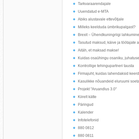
Tarkvaraarendajale
Uuendatud e-MTA
Abiks alustavale ettevõtjale
Milleks keelduda ümbrikupalgast?
Brexit – Ühendkuningriigi lahkumine
Tasutud maksud, käive ja töötajate a
Aitäh, et maksad makse!
Kuidas osaühingu osaniku, juhatuse l
Kontrollige tehingupartneri tausta
Firmajuht, kuidas lahendaksid kee
Kasulikke nõuandeid eluruumi soeta
Projekt "Aruandlus 3.0"
Kiirelt kätte
Päringud
Kalender
Infotelefonid
880 0812
880 0811