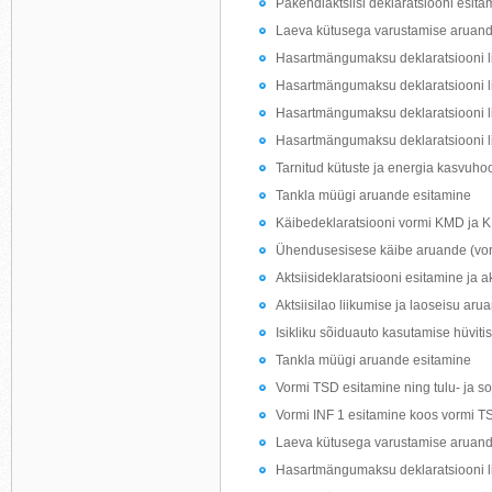
Pakendiaktsiisi deklaratsiooni esita
Laeva kütusega varustamise aruand
Hasartmängumaksu deklaratsiooni li
Hasartmängumaksu deklaratsiooni l
Hasartmängumaksu deklaratsiooni l
Hasartmängumaksu deklaratsiooni li
Tarnitud kütuste ja energia kasvuho
Tankla müügi aruande esitamine
Käibedeklaratsiooni vormi KMD ja 
Ühendusesisese käibe aruande (vo
Aktsiisideklaratsiooni esitamine ja 
Aktsiisilao liikumise ja laoseisu ar
Isikliku sõiduauto kasutamise hüvitis
Tankla müügi aruande esitamine
Vormi TSD esitamine ning tulu- ja s
Vormi INF 1 esitamine koos vormi T
Laeva kütusega varustamise aruand
Hasartmängumaksu deklaratsiooni li