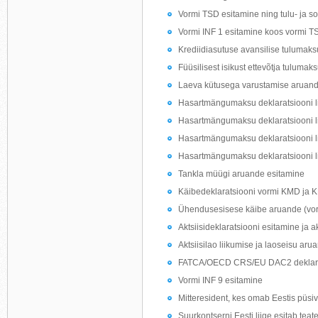
Vormi TSD esitamine ning tulu- ja s
Vormi INF 1 esitamine koos vormi T
Krediidiasutuse avansilise tulumaks
Füüsilisest isikust ettevõtja tulumak
Laeva kütusega varustamise aruand
Hasartmängumaksu deklaratsiooni li
Hasartmängumaksu deklaratsiooni l
Hasartmängumaksu deklaratsiooni l
Hasartmängumaksu deklaratsiooni li
Tankla müügi aruande esitamine
Käibedeklaratsiooni vormi KMD ja 
Ühendusesisese käibe aruande (vo
Aktsiisideklaratsiooni esitamine ja 
Aktsiisilao liikumise ja laoseisu ar
FATCA/OECD CRS/EU DAC2 deklarat
Vormi INF 9 esitamine
Mitteresident, kes omab Eestis püsiv
Suurkontserni Eesti liige esitab teat