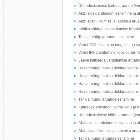
Ühendusesisese käibe aruande (vo
Aktsiisideklaratsiooni esitamine ja 
Aktsiisilao liikumise ja laoseisu ar
Isikliku sõiduauto kasutamise hüvitis
Tankla müügi aruande esitamine
Vormi TSD esitamine ning tulu- ja s
Vormi INF 1 esitamine koos vormi T
Laeva kütusega varustamise aruand
Hasartmängumaksu deklaratsiooni li
Hasartmängumaksu deklaratsiooni l
Hasartmängumaksu deklaratsiooni l
Hasartmängumaksu deklaratsiooni li
Tankla müügi aruande esitamine
Käibedeklaratsiooni vormi KMD ja 
Ühendusesisese käibe aruande (vo
Aktsiisideklaratsiooni esitamine ja 
Aktsiisilao liikumise ja laoseisu ar
Tankla müügi aruande esitamine