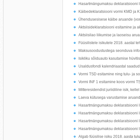
Hasartmängumaksu deklaratsiooni li
Käibedeklaratsiooni vormi KMD ja 
Ühendusesisese käibe aruande (vo
Aktsiisideklaratsiooni esitamine ja 
Aktsiisilao liikumise ja laoseisu ar
Füüsilistele isikutele 2018. aastal t
Maksusoodustustega seonduva inform
Isikliku sõiduauto kasutamise hüvitis
Usaldusfondi kalendriaastal saadud t
Vormi TSD esitamine ning tulu- ja s
Vormi INF 1 esitamine koos vormi T
Mitteresidendist juriidiline isik, kell
Laeva kütusega varustamise aruand
Hasartmängumaksu deklaratsiooni li
Hasartmängumaksu deklaratsiooni l
Hasartmängumaksu deklaratsiooni l
Hasartmängumaksu deklaratsiooni li
Algab füüsilise isiku 2018. aasta tul