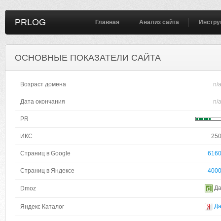
PRLOG
Главная
Анализ сайта
Инстру
ОСНОВНЫЕ ПОКАЗАТЕЛИ САЙТА
Возраст домена
n/
Дата окончания
n/
PR
ИКС
25
Страниц в Google
616
Страниц в Яндексе
400
Д
Dmoz
Д
Яндекс Каталог