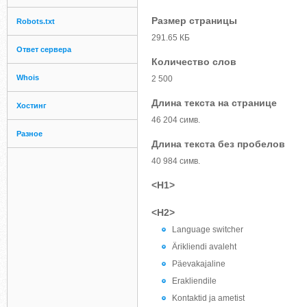
Размер страницы
Robots.txt
291.65 КБ
Ответ сервера
Количество слов
Whois
2 500
Длина текста на странице
Хостинг
46 204 симв.
Разное
Длина текста без пробелов
40 984 симв.
<H1>
<H2>
Language switcher
Ärikliendi avaleht
Päevakajaline
Erakliendile
Kontaktid ja ametist