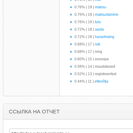
0.76% ( 19 )
maksu-
0.76% ( 19 )
maksustamine
0.76% ( 19 )
tulu
0.72% ( 18 )
aasta
0.72% ( 18 )
hasartmäng
0.68% ( 17 )
isik
0.68% ( 17 ) ning
0.60% ( 15 ) euroopa
0.56% ( 14 ) muudatused
0.52% ( 13 ) registreeritud
0.44% ( 11 )
ettevõtja
ССЫЛКА НА ОТЧЕТ