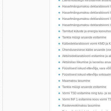
Laeva kütusega varustamise aruand
Hasartmängumaksu deklaratsiooni li
Hasartmängumaksu deklaratsiooni l
Hasartmängumaksu deklaratsiooni l
Hasartmängumaksu deklaratsiooni li
Tarnitud kütuste ja energia kasvuho
Tankla müügi aruande esitamine
Käibedeklaratsiooni vormi KMD ja 
Ühendusesisese käibe aruande (vo
Aktsiisideklaratsiooni esitamine ja 
Aktsiisilao liikumise ja laoseisu ar
Füüsilisest isikust ettevõtja, vara võ
Füüsilisest isikust ettevõtja sotsia
Maamaksu tasumine
Tankla müügi aruande esitamine
Vormi TSD esitamine ning tulu- ja s
Vormi INF 1 esitamine koos vormi T
Raskeveokimaksu tasumine