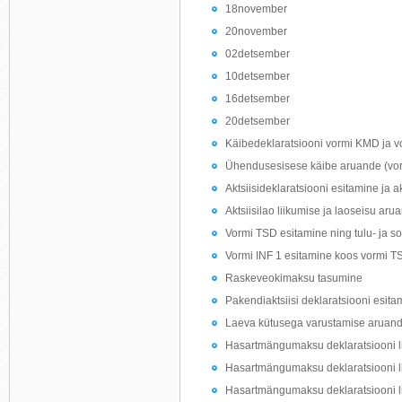
18november
20november
02detsember
10detsember
16detsember
20detsember
Käibedeklaratsiooni vormi KMD ja v
Ühendusesisese käibe aruande (vo
Aktsiisideklaratsiooni esitamine ja ak
Aktsiisilao liikumise ja laoseisu ar
Vormi TSD esitamine ning tulu- ja s
Vormi INF 1 esitamine koos vormi T
Raskeveokimaksu tasumine
Pakendiaktsiisi deklaratsiooni esita
Laeva kütusega varustamise aruand
Hasartmängumaksu deklaratsiooni li
Hasartmängumaksu deklaratsiooni l
Hasartmängumaksu deklaratsiooni l