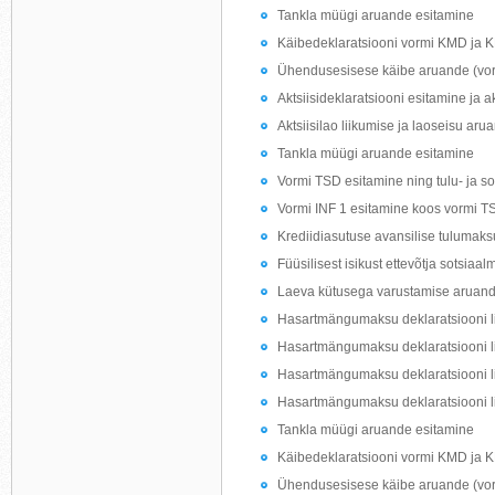
Tankla müügi aruande esitamine
Käibedeklaratsiooni vormi KMD ja 
Ühendusesisese käibe aruande (vo
Aktsiisideklaratsiooni esitamine ja 
Aktsiisilao liikumise ja laoseisu ar
Tankla müügi aruande esitamine
Vormi TSD esitamine ning tulu- ja s
Vormi INF 1 esitamine koos vormi T
Krediidiasutuse avansilise tulumaks
Füüsilisest isikust ettevõtja sotsia
Laeva kütusega varustamise aruand
Hasartmängumaksu deklaratsiooni li
Hasartmängumaksu deklaratsiooni l
Hasartmängumaksu deklaratsiooni l
Hasartmängumaksu deklaratsiooni li
Tankla müügi aruande esitamine
Käibedeklaratsiooni vormi KMD ja 
Ühendusesisese käibe aruande (vo