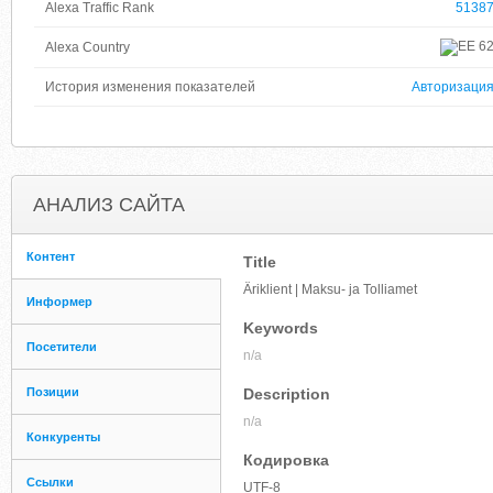
Alexa Traffic Rank
5138
6
Alexa Country
История изменения показателей
Авторизаци
АНАЛИЗ САЙТА
Контент
Title
Äriklient | Maksu- ja Tolliamet
Информер
Keywords
Посетители
n/a
Позиции
Description
n/a
Конкуренты
Кодировка
Ссылки
UTF-8