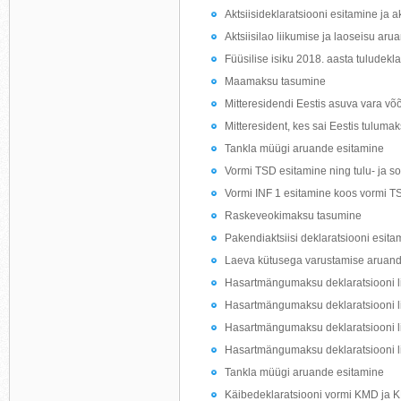
Aktsiisideklaratsiooni esitamine ja 
Aktsiisilao liikumise ja laoseisu ar
Füüsilise isiku 2018. aasta tuludekl
Maamaksu tasumine
Mitteresidendi Eestis asuva vara võ
Mitteresident, kes sai Eestis tulumak
Tankla müügi aruande esitamine
Vormi TSD esitamine ning tulu- ja s
Vormi INF 1 esitamine koos vormi T
Raskeveokimaksu tasumine
Pakendiaktsiisi deklaratsiooni esita
Laeva kütusega varustamise aruand
Hasartmängumaksu deklaratsiooni li
Hasartmängumaksu deklaratsiooni l
Hasartmängumaksu deklaratsiooni l
Hasartmängumaksu deklaratsiooni li
Tankla müügi aruande esitamine
Käibedeklaratsiooni vormi KMD ja 