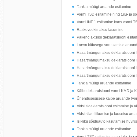
Tankla müügi aruande esitamine
Vormi TSD esitamine ning tulu- ja s
Vormi INF 1 esitamine koos vormi T
Raskeveokimaksu tasumine
Pakendiaktsiisi deklaratsiooni esita
Laeva kütusega varustamise aruand
Hasartmängumaksu deklaratsiooni li
Hasartmängumaksu deklaratsiooni l
Hasartmängumaksu deklaratsiooni l
Hasartmängumaksu deklaratsiooni li
Tankla müügi aruande esitamine
Käibedeklaratsiooni vormi KMD ja 
Ühendusesisese käibe aruande (vo
Aktsiisideklaratsiooni esitamine ja 
Aktsiisilao liikumise ja laoseisu ar
Isikliku sõiduauto kasutamise hüvitis
Tankla müügi aruande esitamine
Vormi TSD esitamine ning tulu- ja s