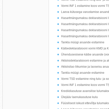
Vormi INF 1 esitamine koos vormi T
Laeva kütusega varustamise aruand
Hasartmängumaksu deklaratsiooni li
Hasartmängumaksu deklaratsiooni l
Hasartmängumaksu deklaratsiooni l
Hasartmängumaksu deklaratsiooni li
Tankla müügi aruande esitamine
Käibedeklaratsiooni vormi KMD ja 
Ühendusesisese käibe aruande (vo
Aktsiisideklaratsiooni esitamine ja 
Aktsiisilao liikumise ja laoseisu ar
Tankla müügi aruande esitamine
Vormi TSD esitamine ning tulu- ja s
Vormi INF 1 esitamine koos vormi T
Krediidiasutuse avansilise tulumaks
Ülejääv laenukasutuse kulu
Füüsilisest isikust ettevõtja tulumak