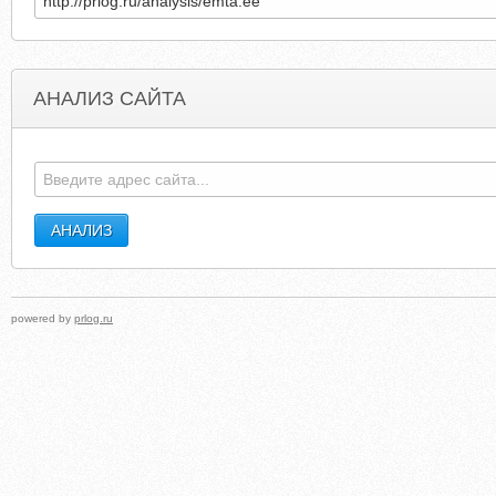
АНАЛИЗ САЙТА
THEOPTIONSGUIDE.COM
BACHELORSPORT
powered by
prlog.ru