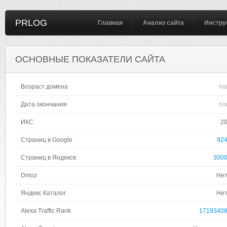
PRLOG
Главная
Анализ сайта
Инстру
ОСНОВНЫЕ ПОКАЗАТЕЛИ САЙТА
Возраст домена
n/
Дата окончания
n/
ИКС
2
Страниц в Google
92
Страниц в Яндексе
300
Dmoz
Не
Яндекс Каталог
Не
Alexa Traffic Rank
1719340