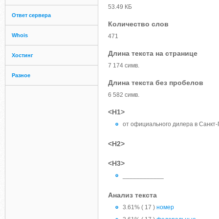
53.49 КБ
Ответ сервера
Количество слов
Whois
471
Длина текста на странице
Хостинг
7 174 симв.
Разное
Длина текста без пробелов
6 582 симв.
<H1>
от официального дилера в Санкт-
<H2>
<H3>
____________
Анализ текста
3.61% ( 17 )
номер