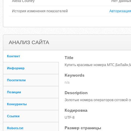
Alexa Country
Нет данны
История изменения показателей
Авторизаци
АНАЛИЗ САЙТА
Контент
Title
Купить красивые номера МТС,БиЛайн,М
Информер
Keywords
Посетители
n/a
Позиции
Description
Золотые номера операторов сотовой 
Конкуренты
Кодировка
Ссылки
UTF-8
Размер страницы
Robots.txt