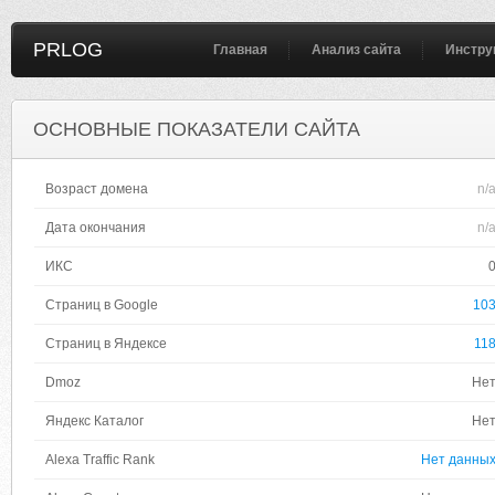
PRLOG
Главная
Анализ сайта
Инстру
ОСНОВНЫЕ ПОКАЗАТЕЛИ САЙТА
Возраст домена
n/
Дата окончания
n/
ИКС
Страниц в Google
10
Страниц в Яндексе
11
Dmoz
Не
Яндекс Каталог
Не
Alexa Traffic Rank
Нет данны