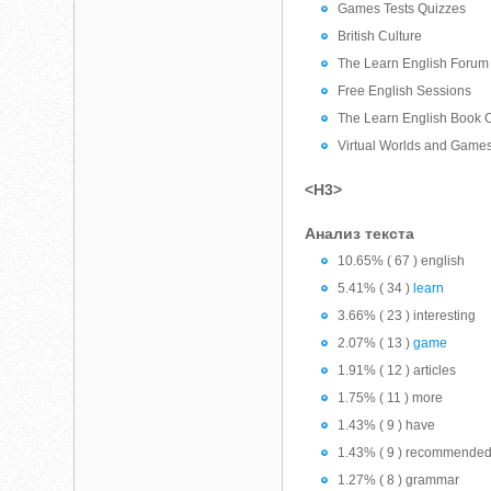
Games Tests Quizzes
British Culture
The Learn English Forum
Free English Sessions
The Learn English Book 
Virtual Worlds and Game
<H3>
Анализ текста
10.65% ( 67 ) english
5.41% ( 34 )
learn
3.66% ( 23 ) interesting
2.07% ( 13 )
game
1.91% ( 12 ) articles
1.75% ( 11 ) more
1.43% ( 9 ) have
1.43% ( 9 ) recommende
1.27% ( 8 ) grammar