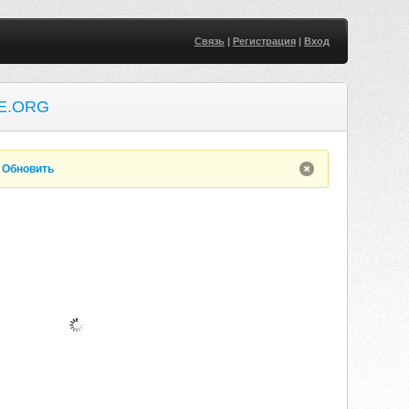
Связь
|
Регистрация
|
Вход
E.ORG
.
Обновить