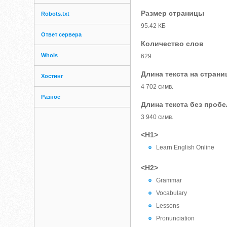
Размер страницы
Robots.txt
95.42 КБ
Ответ сервера
Количество слов
Whois
629
Длина текста на страни
Хостинг
4 702 симв.
Разное
Длина текста без проб
3 940 симв.
<H1>
Learn English Online
<H2>
Grammar
Vocabulary
Lessons
Pronunciation