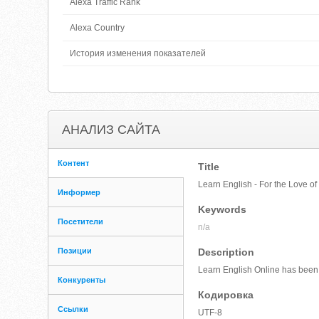
Alexa Traffic Rank
Alexa Country
История изменения показателей
АНАЛИЗ САЙТА
Контент
Title
Learn English - For the Love of
Информер
Keywords
Посетители
n/a
Позиции
Description
Learn English Online has been 
Конкуренты
Кодировка
Ссылки
UTF-8