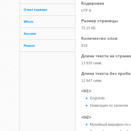
Кодировка
Ответ сервера
UTF-8
Размер страницы
Whois
75.15 КБ
Хостинг
Количество слов
818
Разное
Длина текста на страни
13 935 симв.
Длина текста без проб
12 947 симв.
<H1>
EngUnits
Навигация по записям
<H2>
Музейный марафон по-а