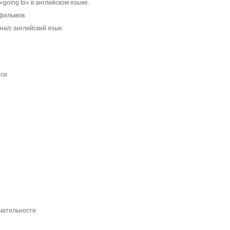
«going to» в английском языке.
 фильмов
а/с английский язык
иси
ечательности