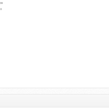
ев
но