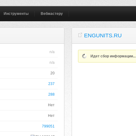
Инструменты
Вебмастеру
ENGUNITS.RU
n/a
Идет сбор информации..
n/a
20
237
288
Нет
Нет
799051