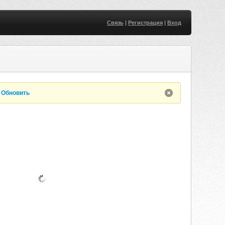
Связь
|
Регистрация
|
Вход
.
Обновить