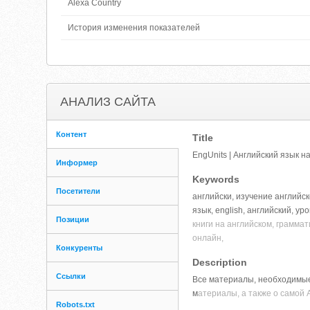
Alexa Country
История изменения показателей
АНАЛИЗ САЙТА
Контент
Title
EngUnits | Английский язык н
Информер
Keywords
Посетители
английски, изучение английс
язык, english, английский, ур
Позиции
книги на английском, граммат
онлайн,
Конкуренты
Description
Ссылки
Все материалы, необходимые 
м
атериалы, а также о самой 
Robots.txt