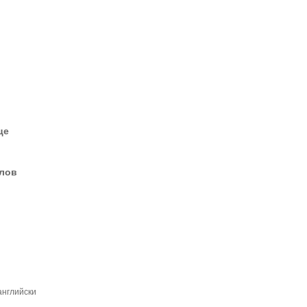
це
елов
нглийски