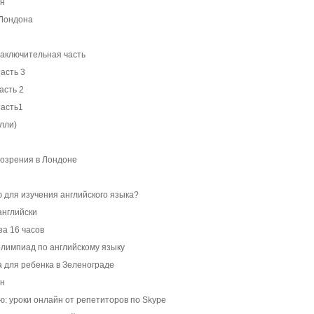
ен
 Лондона
Заключительная часть
асть 3
асть 2
Часть1
илли)
бозрения в Лондоне
 для изучения английского языка?
нглийски
за 16 часов
лимпиад по английскому языку
а для ребенка в Зеленограде
ен
ю: уроки онлайн от репетиторов по Skype