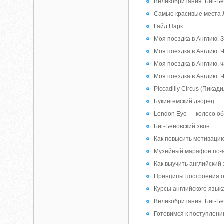
Великобритания: Биг-Б
Самые красивые места
Гайд Парк
Моя поездка в Англию. 
Моя поездка в Англию. Ч
Моя поездка в Англию. ч
Моя поездка в Англию. 
Piccadilly Circus (Пикад
Букингемский дворец
London Eye — колесо о
Биг-Беновский звон
Как повысить мотивацию
Музейный марафон по-а
Как выучить английский 
Принципы построения о
Курсы английского язык
Великобритания: Биг-Б
Готовимся к поступлени