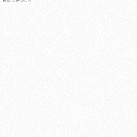
powered by
prlog.ru