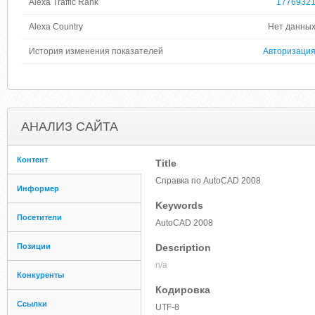
Alexa Traffic Rank
1776932
Alexa Country
Нет данны
История изменения показателей
Авторизаци
АНАЛИЗ САЙТА
Контент
Title
Справка по AutoCAD 2008
Информер
Keywords
Посетители
AutoCAD 2008
Позиции
Description
n/a
Конкуренты
Кодировка
Ссылки
UTF-8