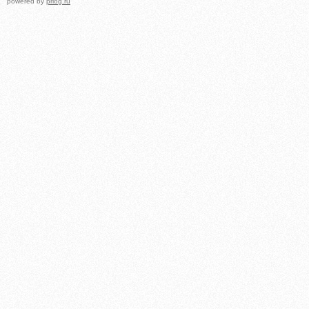
powered by
prlog.ru