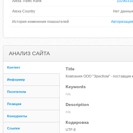
Alexa Traffic Rank
1029031
Alexa Country
Нет данны
История изменения показателей
Авторизаци
АНАЛИЗ САЙТА
Контент
Title
Компания ООО "ЭрисКом" - поставщик 
Информер
Keywords
Посетители
n/a
Позиции
Description
n/a
Конкуренты
Кодировка
Ссылки
UTF-8