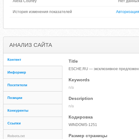
Alexa Country
Нет данны
История изменения показателей
Авторизаци
АНАЛИЗ САЙТА
Контент
Title
ESCHE.RU — эксклюзивное предложени
Информер
Keywords
Посетители
n/a
Позиции
Description
n/a
Конкуренты
Кодировка
Ссылки
WINDOWS-1251
Размер страницы
Robots.txt