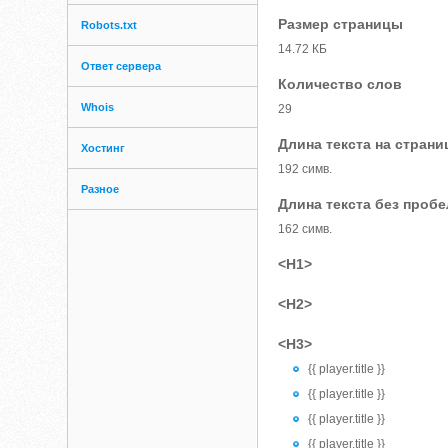
Размер страницы
Robots.txt
14.72 КБ
Ответ сервера
Количество слов
Whois
29
Длина текста на страни
Хостинг
192 симв.
Разное
Длина текста без проб
162 симв.
<H1>
<H2>
<H3>
{{ player.title }}
{{ player.title }}
{{ player.title }}
{{ player.title }}