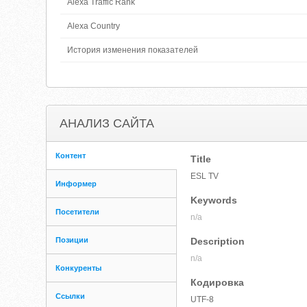
Alexa Traffic Rank
Alexa Country
История изменения показателей
АНАЛИЗ САЙТА
Контент
Title
ESL TV
Информер
Keywords
Посетители
n/a
Позиции
Description
n/a
Конкуренты
Кодировка
Ссылки
UTF-8