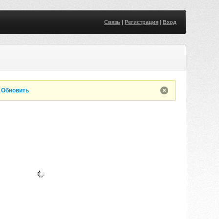
Связь
|
Регистрация
|
Вход
.
Обновить