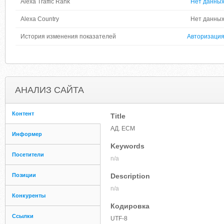
Alexa Traffic Rank
Нет данны
Alexa Country
Нет данны
История изменения показателей
Авторизаци
АНАЛИЗ САЙТА
Контент
Title
АД. ЕСМ
Информер
Keywords
Посетители
n/a
Позиции
Description
n/a
Конкуренты
Кодировка
Ссылки
UTF-8