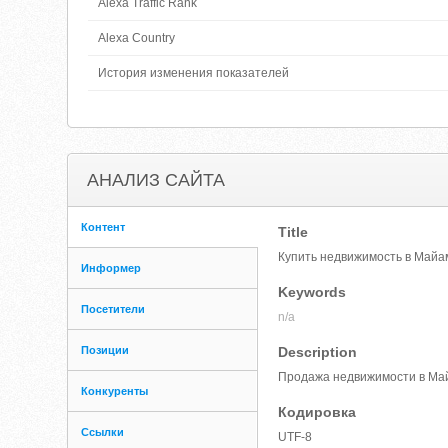
Alexa Traffic Rank
Alexa Country
История изменения показателей
АНАЛИЗ САЙТА
Контент
Title
Купить недвижимость в Майа
Информер
Keywords
Посетители
n/a
Позиции
Description
Продажа недвижимости в Майа
Конкуренты
Кодировка
Ссылки
UTF-8