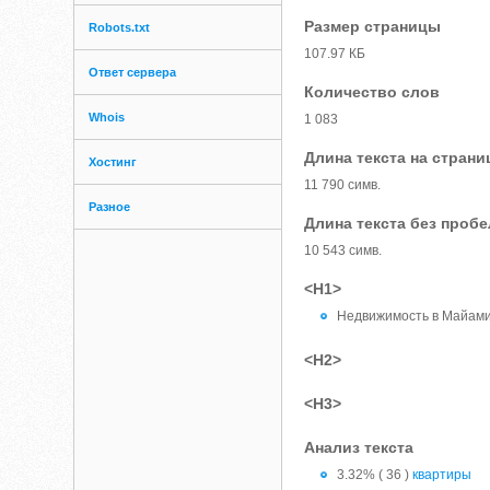
Размер страницы
Robots.txt
107.97 КБ
Ответ сервера
Количество слов
Whois
1 083
Длина текста на страни
Хостинг
11 790 симв.
Разное
Длина текста без проб
10 543 симв.
<H1>
Недвижимость в Майам
<H2>
<H3>
Анализ текста
3.32% ( 36 )
квартиры