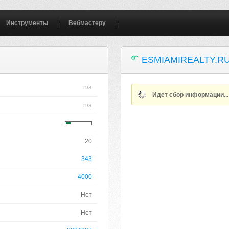
Инструменты
Вебмастеру
ESMIAMIREALTY.R
n/a
Идет сбор информации..
n/a
20
343
4000
Нет
Нет