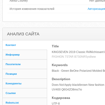
Alexa Country
Нет данны
История изменения показателей
Авторизаци
АНАЛИЗ САЙТА
Контент
Title
KINGSEVEN 2019 Classic Réfléchissant 
Информер
FASHION 7STAR B7S0NR5ys8ww
Посетители
Keywords
Black - Green BeOne Polarized Molded B
Позиции
Description
Конкуренты
Does Not Apply black/brown New fashion 
UV400 Q6G4ZO8ms7io
Ссылки
Кодировка
Robots.txt
UTF-8