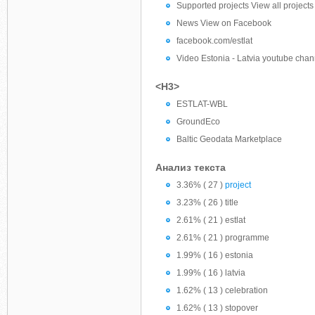
Supported projects View all projects
News View on Facebook
facebook.com/estlat
Video Estonia - Latvia youtube chan
<H3>
ESTLAT-WBL
GroundEco
Baltic Geodata Marketplace
Анализ текста
3.36% ( 27 )
project
3.23% ( 26 ) title
2.61% ( 21 ) estlat
2.61% ( 21 ) programme
1.99% ( 16 ) estonia
1.99% ( 16 ) latvia
1.62% ( 13 ) celebration
1.62% ( 13 ) stopover