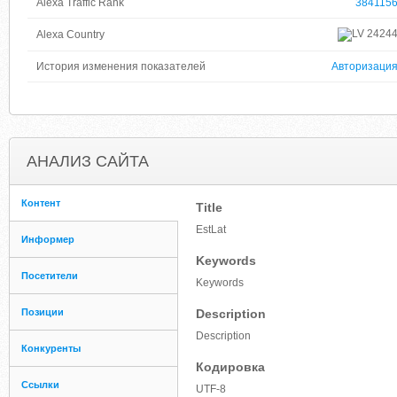
Alexa Traffic Rank
384115
2424
Alexa Country
История изменения показателей
Авторизаци
АНАЛИЗ САЙТА
Контент
Title
EstLat
Информер
Keywords
Посетители
Keywords
Позиции
Description
Description
Конкуренты
Кодировка
Ссылки
UTF-8