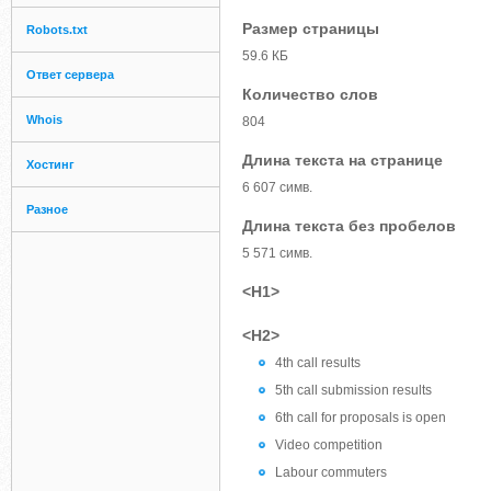
Размер страницы
Robots.txt
59.6 КБ
Ответ сервера
Количество слов
Whois
804
Длина текста на странице
Хостинг
6 607 симв.
Разное
Длина текста без пробелов
5 571 симв.
<H1>
<H2>
4th call results
5th call submission results
6th call for proposals is open
Video competition
Labour commuters