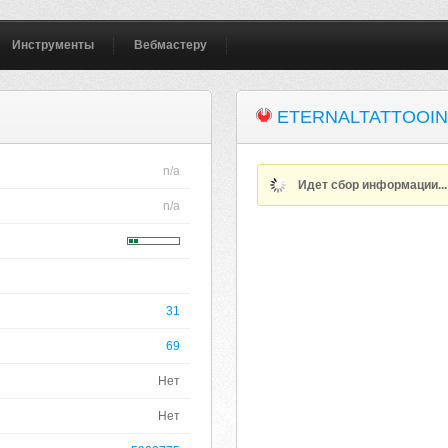
Инструменты
Вебмастеру
ETERNALTATTOOIN
n/a
Идет сбор информации..
n/a
31
69
Нет
Нет