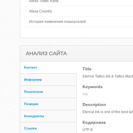
Alexa Traffic Rank
Alexa Country
История изменения показателей
АНАЛИЗ САЙТА
Контент
Title
Eternal Tattoo Ink & Tattoo Mac
Информер
Keywords
Посетители
n/a
Позиции
Description
Eternal Ink is one of the best t
Конкуренты
Кодировка
Ссылки
UTF-8