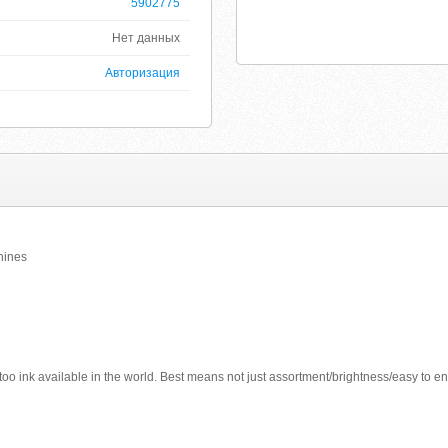
5902775
Нет данных
Авторизация
hines
attoo ink available in the world. Best means not just assortment/brightness/easy to e