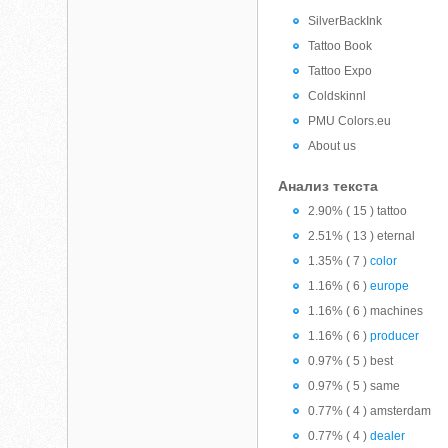
SilverBackInk
Tattoo Book
Tattoo Expo
Coldskinnl
PMU Colors.eu
About us
Анализ текста
2.90% ( 15 ) tattoo
2.51% ( 13 ) eternal
1.35% ( 7 )
color
1.16% ( 6 )
europe
1.16% ( 6 ) machines
1.16% ( 6 )
producer
0.97% ( 5 ) best
0.97% ( 5 ) same
0.77% ( 4 ) amsterdam
0.77% ( 4 )
dealer