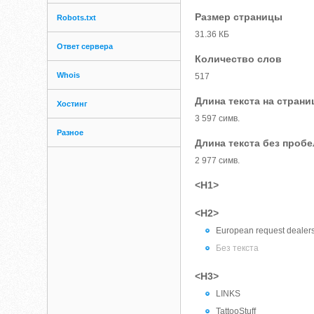
Размер страницы
Robots.txt
31.36 КБ
Ответ сервера
Количество слов
Whois
517
Длина текста на страни
Хостинг
3 597 симв.
Разное
Длина текста без проб
2 977 симв.
<H1>
<H2>
European request dealer
Без текста
<H3>
LINKS
TattooStuff