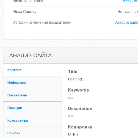
Alexa Traffic Rank
1656775
Alexa Country
Нет данны
История изменения показателей
Авторизаци
АНАЛИЗ САЙТА
Контент
Title
Loading...
Информер
Keywords
Посетители
n/a
Позиции
Description
n/a
Конкуренты
Кодировка
Ссылки
UTF-8