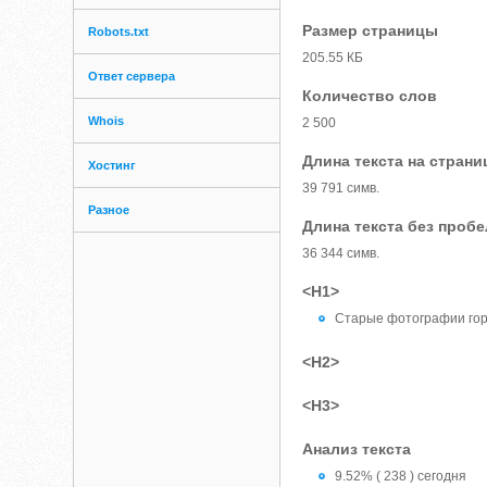
Размер страницы
Robots.txt
205.55 КБ
Ответ сервера
Количество слов
Whois
2 500
Длина текста на страни
Хостинг
39 791 симв.
Разное
Длина текста без проб
36 344 симв.
<H1>
Старые фотографии го
<H2>
<H3>
Анализ текста
9.52% ( 238 ) сегодня