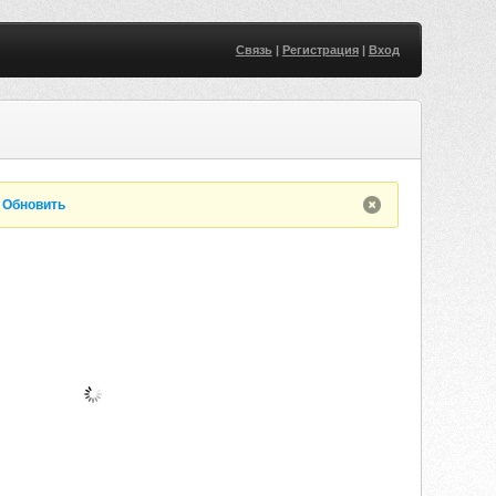
Связь
|
Регистрация
|
Вход
.
Обновить