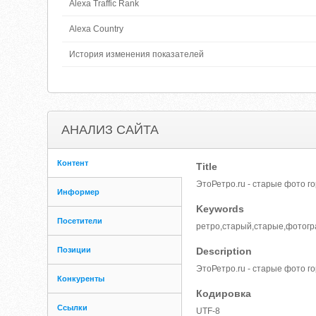
Alexa Traffic Rank
Alexa Country
История изменения показателей
АНАЛИЗ САЙТА
Контент
Title
ЭтоРетро.ru - старые фото г
Информер
Keywords
Посетители
ретро,старый,старые,фотогр
Позиции
Description
ЭтоРетро.ru - старые фото г
Конкуренты
Кодировка
Ссылки
UTF-8