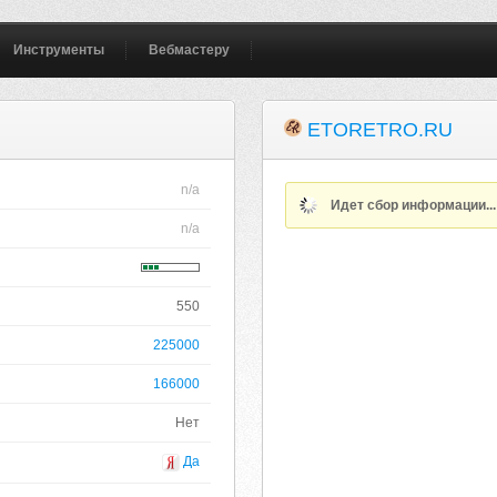
Инструменты
Вебмастеру
ETORETRO.RU
n/a
Идет сбор информации..
n/a
550
225000
166000
Нет
Да