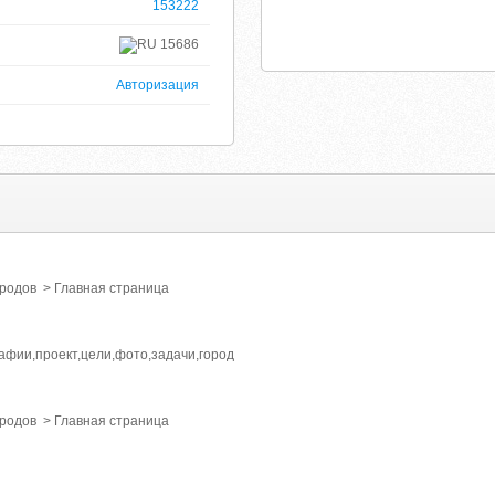
153222
15686
Авторизация
ородов > Главная страница
афии,проект,цели,фото,задачи,город
ородов > Главная страница