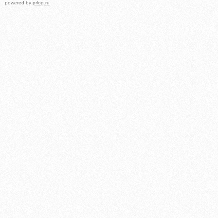
powered by
prlog.ru