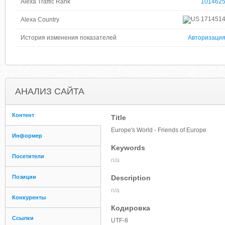
Alexa Traffic Rank
101462
171451
Alexa Country
История изменения показателей
Авторизаци
АНАЛИЗ САЙТА
Контент
Title
Europe's World - Friends of Europe
Информер
Keywords
Посетители
n/a
Позиции
Description
n/a
Конкуренты
Кодировка
Ссылки
UTF-8