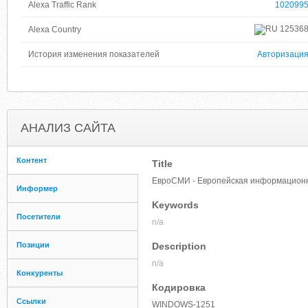
Alexa Traffic Rank
102099
12536
Alexa Country
История изменения показателей
Авторизаци
АНАЛИЗ САЙТА
Контент
Title
ЕвроСМИ - Европейская информационн
Информер
Keywords
Посетители
n/a
Позиции
Description
n/a
Конкуренты
Кодировка
Ссылки
WINDOWS-1251