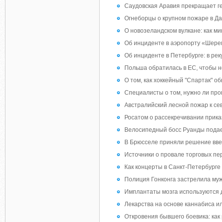
Саудовская Аравия прекращает г
Огнеборцы о крупном пожаре в Даг
О новозеландском вулкане: как ми
Об инциденте в аэропорту «Шерем
Об инциденте в Петербурге: в рек
Польша обратилась в ЕС, чтобы н
О том, как хоккейный "Спартак" о
Специалисты о том, нужно ли про
Австралийский лесной пожар к сев
Росатом о рассекречивании прика
Велосипедный босс Руанды подает 
В Брюсселе приняли решение вве
Источники о провале торговых пе
Как концерты в Санкт-Петербурге
Полиция Гонконга застрелила муж
Имплантаты мозга используются 
Лекарства на основе каннабиса и
Откровения бывшего боевика: как