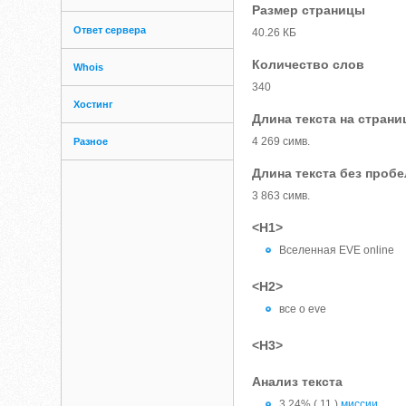
Размер страницы
Ответ сервера
40.26 КБ
Количество слов
Whois
340
Хостинг
Длина текста на страни
4 269 симв.
Разное
Длина текста без проб
3 863 симв.
<H1>
Вселенная EVE online
<H2>
все о eve
<H3>
Анализ текста
3.24% ( 11 )
миссии