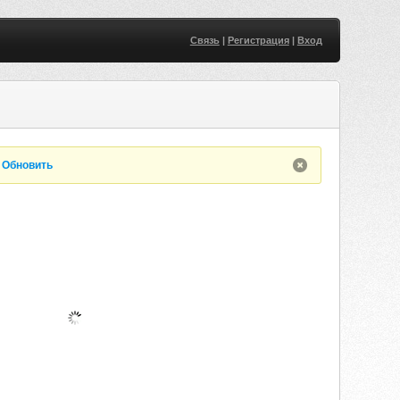
Связь
|
Регистрация
|
Вход
.
Обновить