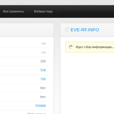
Инструменты
Вебмастеру
EVE-RF.INFO
n/a
Идет сбор информации..
n/a
250
538
760
Нет
Нет
763888