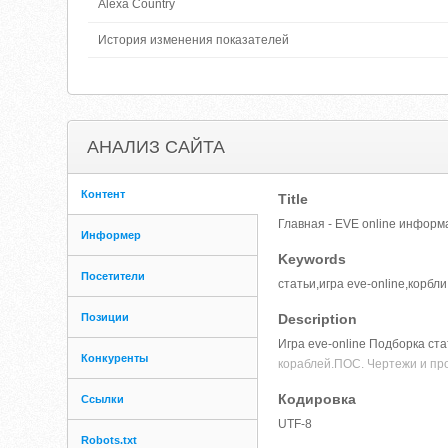
Alexa Country
История изменения показателей
АНАЛИЗ САЙТА
Контент
Title
Главная - EVE online инфор
Информер
Keywords
Посетители
статьи,игра eve-online,корб
Позиции
Description
Игра eve-online Подборка ст
Конкуренты
кораблей.ПОС. Чертежи и про
Кодировка
Ссылки
UTF-8
Robots.txt