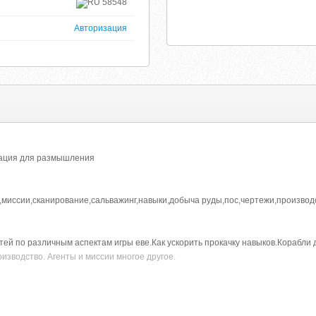
58548
Авторизация
мация для размышления
ли,миссии,сканирование,сальважинг,навыки,добыча руды,пос,чертежи,производ
атей по различным аспектам игры еве.Как ускорить прокачку навыков.Корабли
изводство. Агенты и миссии многое другое.