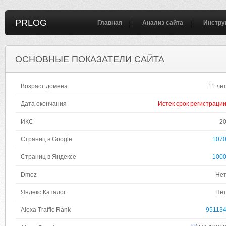
PRLOG
Главная
Анализ сайта
Инстру
ОСНОВНЫЕ ПОКАЗАТЕЛИ САЙТА
Возраст домена
11 ле
Дата окончания
Истек срок регистраци
ИКС
2
Страниц в Google
107
Страниц в Яндексе
100
Dmoz
Не
Яндекс Каталог
Не
Alexa Traffic Rank
95113