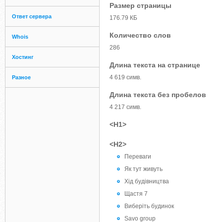
Размер страницы
Ответ сервера
176.79 КБ
Количество слов
Whois
286
Хостинг
Длина текста на странице
4 619 симв.
Разное
Длина текста без пробелов
4 217 симв.
<H1>
<H2>
Переваги
Як тут живуть
Хід будівництва
Щастя 7
Виберіть будинок
Savo group