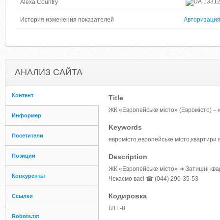
1331
Alexa Country
История изменения показателей
Авторизаци
АНАЛИЗ САЙТА
Контент
Title
ЖК «Европейське місто» (Евромісто) – 
Информер
Keywords
Посетители
евромісто,европейське місто,квартири 
Позиции
Description
ЖК «Европейське місто» ➜ Затишні ква
Конкуренты
Чекаємо вас! ☎ (044) 290-35-53
Кодировка
Ссылки
UTF-8
Robots.txt