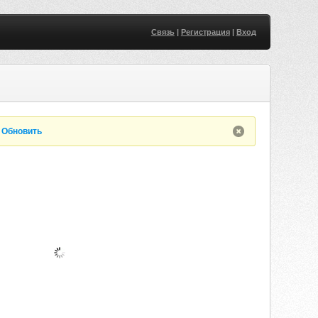
Связь
|
Регистрация
|
Вход
.
Обновить