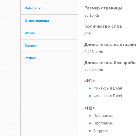
Размер страницы
Robots.txt
36.15 КБ
Ответ сервера
Количество слов
Whois
508
Длина текста на страни
Хостинг
8 426 симв.
Разное
Длина текста без проб
7 832 симв.
<H1>
Финансы в Excel
Финансы в Excel
<H2>
Программы
Программы
Загрузки