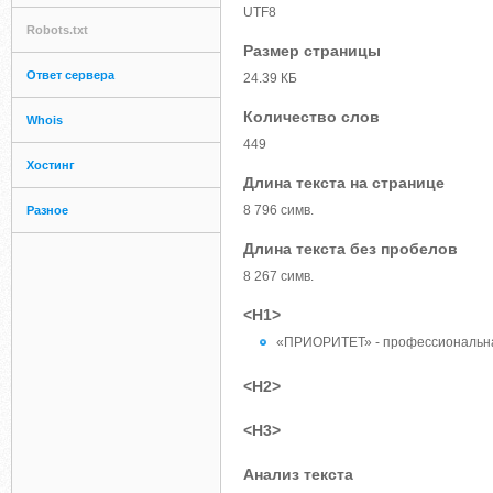
UTF8
Robots.txt
Размер страницы
Ответ сервера
24.39 КБ
Количество слов
Whois
449
Хостинг
Длина текста на странице
8 796 симв.
Разное
Длина текста без пробелов
8 267 симв.
<H1>
«ПРИОРИТЕТ» - профессиональна
<H2>
<H3>
Анализ текста