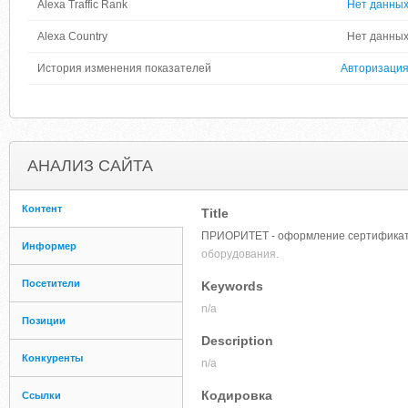
Alexa Traffic Rank
Нет данны
Alexa Country
Нет данны
История изменения показателей
Авторизаци
АНАЛИЗ САЙТА
Контент
Title
ПРИОРИТЕТ - оформление сертификато
Информер
оборудования.
Посетители
Keywords
n/a
Позиции
Description
Конкуренты
n/a
Кодировка
Ссылки