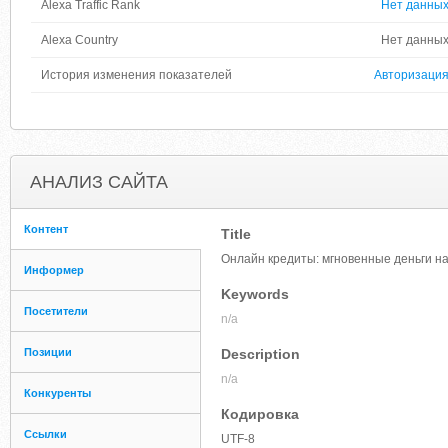
Alexa Traffic Rank
Нет данны
Alexa Country
Нет данны
История изменения показателей
Авторизаци
АНАЛИЗ САЙТА
Контент
Title
Онлайн кредиты: мгновенные деньги на 
Информер
Keywords
Посетители
n/a
Позиции
Description
n/a
Конкуренты
Кодировка
Ссылки
UTF-8