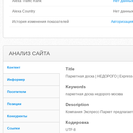
Alexa Traffic Rank
Нет данны
Alexa Country
Нет данны
История изменения показателей
Авторизаци
АНАЛИЗ САЙТА
Контент
Title
Паркетная доска | НЕДОРОГО | Express
Информер
Keywords
Посетители
паркетная доска недорого москва
Позиции
Description
Компания Экспресс-Паркет предлагае
Конкуренты
Кодировка
Ссылки
UTF-8