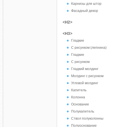
Карнизы для штор
Фасадный декор
<H2>
<H3>
Гладкие
С рисунком (лепнина)
Гладкие
С рисунком
Гладкий молдинг
Молдинг с рисунком
Угловой молдинг
Капитель
Колонна
Основание
Полукапитель
Ствол полуколонны
Полуоснование