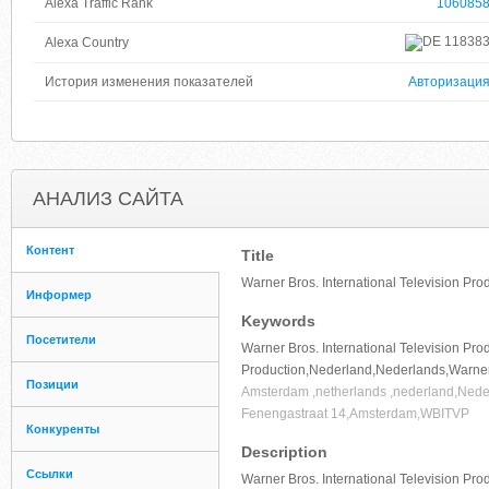
Alexa Traffic Rank
106085
11838
Alexa Country
История изменения показателей
Авторизаци
АНАЛИЗ САЙТА
Контент
Title
Warner Bros. International Television Pro
Информер
Keywords
Посетители
Warner Bros. International Television Pro
Production,Nederland,Nederlands,Warner B
Позиции
Amsterdam ,netherlands ,nederland,Nede
Fenengastraat 14,Amsterdam,WBITVP
Конкуренты
Description
Ссылки
Warner Bros. International Television Pro