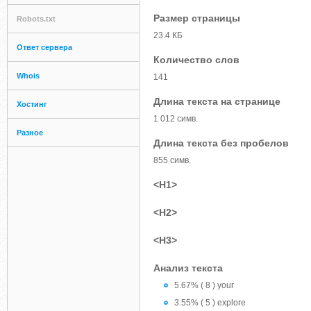
Размер страницы
Robots.txt
23.4 КБ
Ответ сервера
Количество слов
Whois
141
Длина текста на странице
Хостинг
1 012 симв.
Разное
Длина текста без пробелов
855 симв.
<H1>
<H2>
<H3>
Анализ текста
5.67% ( 8 ) your
3.55% ( 5 ) explore