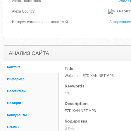
Alexa Traffic Rank
729627
63748
Alexa Country
История изменения показателей
Авторизаци
АНАЛИЗ САЙТА
Контент
Title
Welcome - EZDIXAN.NET MP3
Информер
Keywords
Посетители
n/a
Позиции
Description
EZDIXAN.NET MP3
Конкуренты
Кодировка
Ссылки
UTF-8