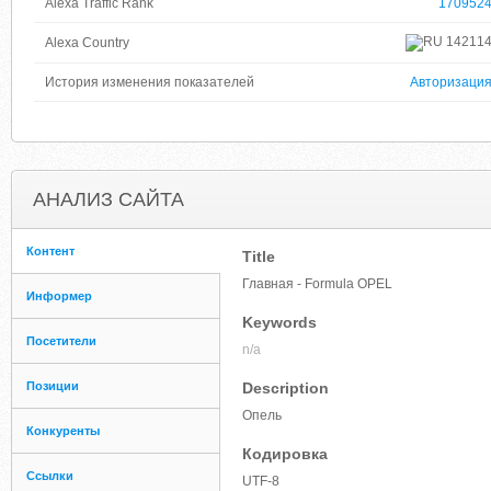
Alexa Traffic Rank
170952
14211
Alexa Country
История изменения показателей
Авторизаци
АНАЛИЗ САЙТА
Контент
Title
Главная - Formula OPEL
Информер
Keywords
Посетители
n/a
Позиции
Description
Опель
Конкуренты
Кодировка
Ссылки
UTF-8