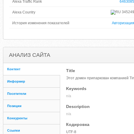
Alexa Traffic Rank
646308
34524
Alexa Country
История изменения показателей
Авторизаци
АНАЛИЗ САЙТА
Контент
Title
Этот домен припаркован компанией T
Информер
Keywords
Посетители
n/a
Позиции
Description
n/a
Конкуренты
Кодировка
Ссылки
UTF-8