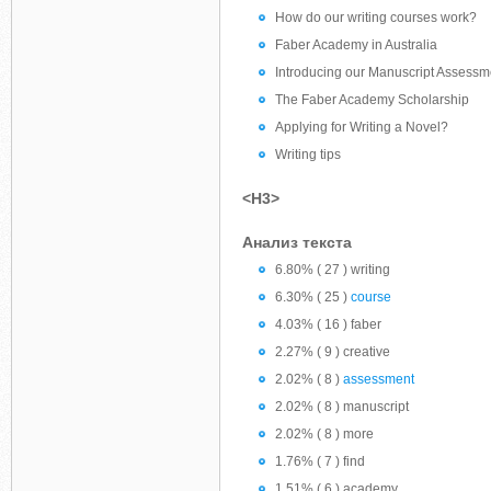
How do our writing courses work?
Faber Academy in Australia
Introducing our Manuscript Assess
The Faber Academy Scholarship
Applying for Writing a Novel?
Writing tips
<H3>
Анализ текста
6.80% ( 27 ) writing
6.30% ( 25 )
course
4.03% ( 16 ) faber
2.27% ( 9 ) creative
2.02% ( 8 )
assessment
2.02% ( 8 ) manuscript
2.02% ( 8 ) more
1.76% ( 7 ) find
1.51% ( 6 ) academy