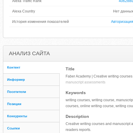
Alexa Traffic Rank
406288
Alexa Country
Нет данны
История изменения показателей
Авторизаци
АНАЛИЗ САЙТА
Контент
Title
Faber Academy | Creative writing courses
Информер
manuscript assessments
Посетители
Keywords
writing courses, writing course, manuscript
Позиции
courses, online writing course, writing cou
Description
Конкуренты
Creative writing courses and manuscript 
Ссылки
readers reports.