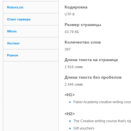
Кодировка
Robots.txt
UTF-8
Ответ сервера
Размер страницы
Whois
43.79 КБ
Количество слов
Хостинг
397
Разное
Длина текста на странице
2 916 симв.
Длина текста без пробелов
2 446 симв.
<H1>
Faber Academy creative writing co
<H2>
The Creative writing course that's rig
Gift vouchers