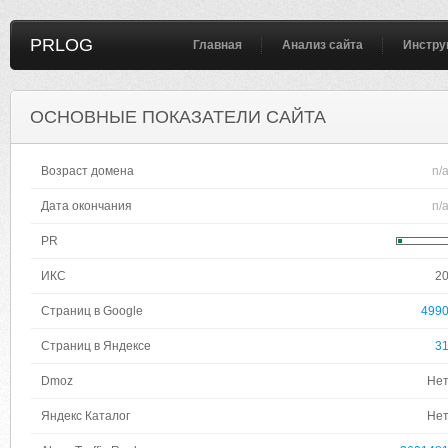
PRLOG
Главная
Анализ сайта
Инстру
ОСНОВНЫЕ ПОКАЗАТЕЛИ САЙТА
Возраст домена
n/
Дата окончания
n/
PR
ИКС
2
Страниц в Google
499
Страниц в Яндексе
3
Dmoz
Не
Яндекс Каталог
Не