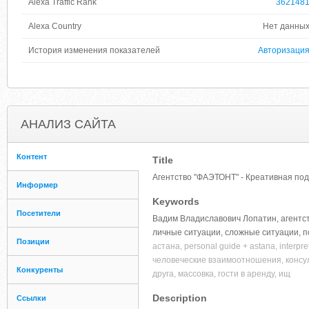
Alexa Traffic Rank
362148
Alexa Country
Нет данны
История изменения показателей
Авторизаци
АНАЛИЗ САЙТА
Контент
Title
Агентство "ФАЭТОНТ" - Креативная под
Информер
Keywords
Посетители
Вадим Владиславович Лопатин, агентст
личные ситуации, сложные ситуации, п
Позиции
астана, personal guide + astana, interp
человеческие взаимоотношения, консу
Конкуренты
друга, массовка, гости в аренду, ищ
Description
Ссылки