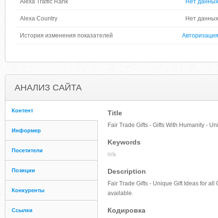
Alexa Traffic Rank
Нет данны
Alexa Country
Нет данны
История изменения показателей
Авторизаци
АНАЛИЗ САЙТА
Контент
Title
Fair Trade Gifts - Gifts With Humanity - Un
Информер
Keywords
Посетители
n/a
Позиции
Description
Fair Trade Gifts - Unique Gift Ideas for a
Конкуренты
available.
Кодировка
Ссылки