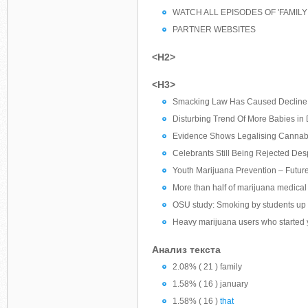
WATCH ALL EPISODES OF 'FAMILY
PARTNER WEBSITES
<H2>
<H3>
Smacking Law Has Caused Decline In
Disturbing Trend Of More Babies in
Evidence Shows Legalising Cannabis
Celebrants Still Being Rejected Desp
Youth Marijuana Prevention – Future
More than half of marijuana medical
OSU study: Smoking by students up wh
Heavy marijuana users who started yo
Анализ текста
2.08% ( 21 ) family
1.58% ( 16 ) january
1.58% ( 16 )
that