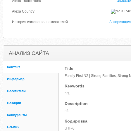
Alexa Traffic Rank
343004
3174
Alexa Country
История изменения показателей
Авторизаци
АНАЛИЗ САЙТА
Контент
Title
Family First NZ | Strong Families, Strong 
Информер
Keywords
Посетители
n/a
Позиции
Description
n/a
Конкуренты
Кодировка
Ссылки
UTF-8