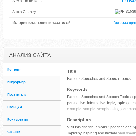
Alexa Traffic Rank
109054
3153
Alexa Country
История изменения показателей
Авторизаци
АНАЛИЗ САЙТА
Контент
Title
Famous Speeches and Speech Topics
Информер
Keywords
Посетители
Famous Speeches and Speech Topics, spee
persuasive, informative, topic, topics, de
Позиции
example, sample, scrapbooking, ceremonial
Description
Конкуренты
Visit this site for Famous Speeches and 
Ссылки
Topicsby inspiring and motiva
tional spea