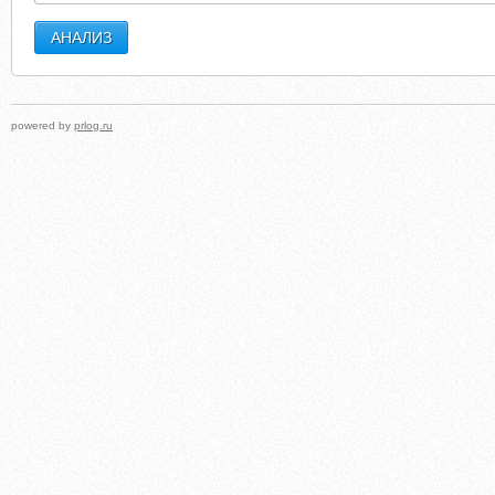
powered by
prlog.ru