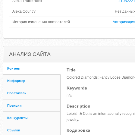
Alexa Traffic Rank
2108222
Alexa Country
Нет данны
История изменения показателей
Авторизаци
АНАЛИЗ САЙТА
Контент
Title
Colored Diamonds: Fancy Loose Diamonds
Информер
Keywords
Посетители
n/a
Позиции
Description
Leibish & Co. is an internationally recog
Конкуренты
jewelry.
Кодировка
Ссылки