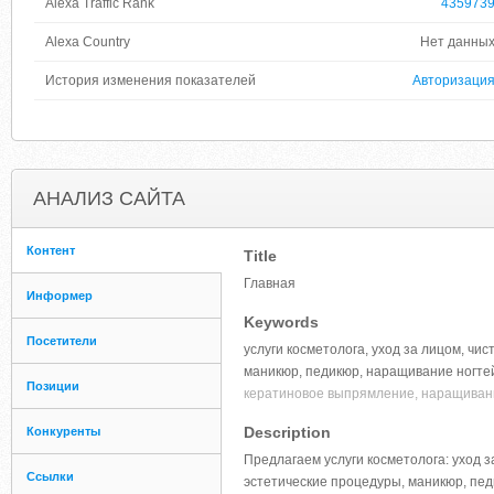
Alexa Traffic Rank
435973
Alexa Country
Нет данны
История изменения показателей
Авторизаци
АНАЛИЗ САЙТА
Контент
Title
Главная
Информер
Keywords
Посетители
услуги косметолога, уход за лицом, чис
маникюр, педикюр, наращивание ногтей
Позиции
кератиновое выпрямление, наращивани
Description
Конкуренты
Предлагаем услуги косметолога: уход з
Ссылки
эстетические процедуры, маникюр, пе