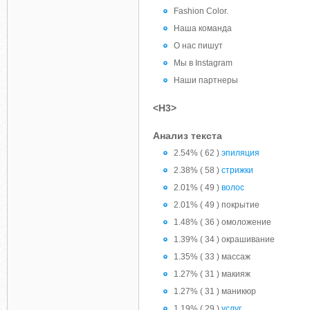
Fashion Color.
Наша команда
О нас пишут
Мы в Instagram
Наши партнеры
<H3>
Анализ текста
2.54% ( 62 )
эпиляция
2.38% ( 58 )
стрижки
2.01% ( 49 )
волос
2.01% ( 49 ) покрытие
1.48% ( 36 ) омоложение
1.39% ( 34 ) окрашивание
1.35% ( 33 ) массаж
1.27% ( 31 ) макияж
1.27% ( 31 ) маникюр
1.19% ( 29 )
услуг